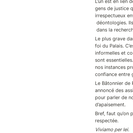
L’un est en lien d
gens de justice q
irrespectueux en
 déontologies. Ils doivent être sanctionnés. L’autre est calculé, il est

 dans la recherch
Le plus grave dans
foi du Palais. C’e
informelles et co
sont essentielle
nos instances pro
confiance entre g
Le Bâtonnier de P
annoncé des assi
pour parler de no
d’apaisement.
Bref, faut qu’on 
respectée.
Viviamo per lei.