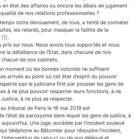
 en état des affaires ou encore les délais de jugement 

 qualité de nos relations professionnelles ?
temps notre dévouement, de tous, a tenté de colmater 

uites, les retards, pour masquer la faillite de la 

 
[1]
.

e la défaillance de l’Etat, dans chacune de nos 

s chacun de nos cabinets.
e un moment où les bonnes volontés ne suffisent 

 arrivés au point où cet état d’esprit du pouvoir 

especte pas le judiciaire finit par pousser les gens de

 Justice, à ne plus se respecter.
 au tribunal de Paris le 16 mai 2019 est 

 l’état de paroxysme dans lequel les gens de justice, à 

 aujourd’hui. Une juge, excédée par l’incident soulevé 

ui téléphone au Bâtonnier pour résoudre l’incident, 

 l'intervention de celui-ci ou de son délégué et 
