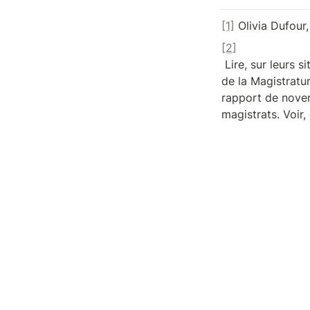
[1]
 Olivia Dufour,
[2]
 Lire, sur leurs sites internet, le rapport du 4 juin 2019 du Syndicat 

de la Magistratur
rapport de novem
magistrats. Voir,