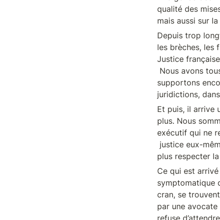
qualité des mises
mais aussi sur la
Depuis trop long
les brèches, les f
Justice française
 Nous avons tous pris sur nous. Nous avons tous supportés et nous 

supportons encor
juridictions, dan
Et puis, il arriv
plus. Nous sommes
exécutif qui ne r
 justice eux-mêmes à ne plus pouvoir respecter leurs fonctions, à ne 

plus respecter la
Ce qui est arrivé
symptomatique de
cran, se trouvent
par une avocate q
refuse d’attendre