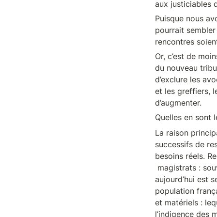
aux justiciables 
Puisque nous avo
pourrait sembler 
rencontres soien
Or, c’est de moi
du nouveau tribuna
d’exclure les av
et les greffiers, 
d’augmenter.
Quelles en sont 
La raison princi
successifs de res
besoins réels. Re
 magistrats : souvenons-nous que le nombre de magistrats judicaires 

aujourd’hui est s
population franç
et matériels : le
l’indigence des m