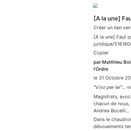
[A la une] Fau
Créer un lien ve
[A la une] Faut qu
juridique/516160
Copier
par Matthieu Boi
l’Ordre
le 31 Octobre 20
"V
ivo per lei"
… vo
Magistrats, avoca
chacun de nous, 
Andrea Bocelli… P
Dans le chaudron
dévouements tende