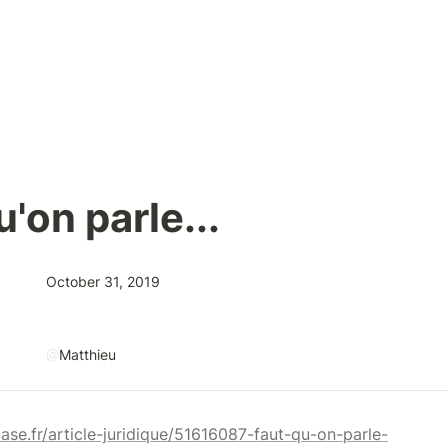
u'on parle...
October 31, 2019
@
Matthieu
ase.fr/article-juridique/51616087-faut-qu-on-parle-