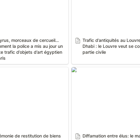
yrus, morceaux de cercueil… 
Trafic d’antiquités au Louvr
ent la police a mis au jour un 
Dhabi : le Louvre veut se con
e trafic d’objets d’art égyptien 
partie civile
ris
ie de restitution de biens
Diffamation entre élus: le ma
s archéologiques à l’Egypte
La Trinité relaxé
monie de restitution de biens 
Diffamation entre élus: le ma