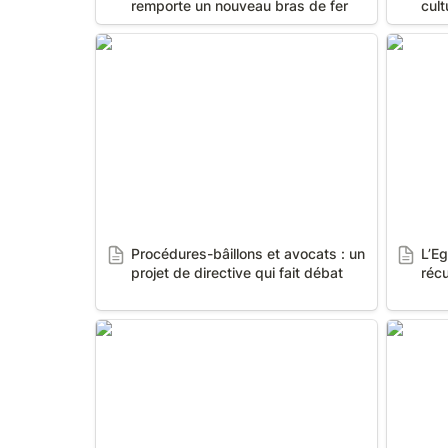
remporte un nouveau bras de fer
cult
Procédures-bâillons et avocats : un
L’Egypt
projet de directive qui fait débat
récupére
Procédures-bâillons et avocats : un 
L’Eg
projet de directive qui fait débat
récu
"Manipulation", "falsifications" : Le
RT FRAN
chercheur poursuivi par RT France
en diffamation est relaxé