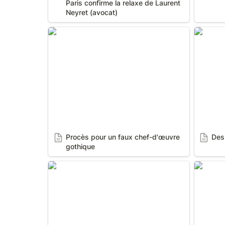
Paris confirme la relaxe de Laurent 
Neyret (avocat)
Procès pour un faux chef-d'œuvre
Des clic
gothique
Procès pour un faux chef-d'œuvre 
Des
gothique
«Un procès aura quand même bien
Pétition
lieu»