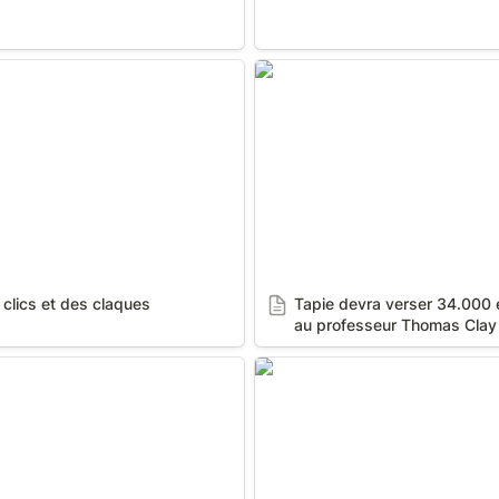
s et des claques
Tapie devra verser 34.000 e
professeur Thomas Clay
 clics et des claques
Tapie devra verser 34.000 e
au professeur Thomas Clay
 soutien
Professeur Thomas Clay : « 
je vais devoir dire au juge »