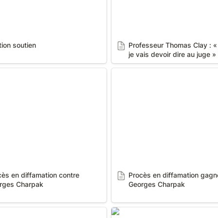
tion soutien 
Professeur Thomas Clay : «
je vais devoir dire au juge »
en diffamation contre
Procès en diffamation gagné
s Charpak
Georges Charpak
ès en diffamation contre 
Procès en diffamation gagné
rges Charpak
Georges Charpak
 sorciers, devenez savants
L’Express - Rentrée du Barre