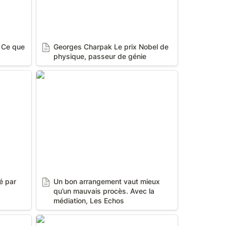
 Ce que 
Georges Charpak Le prix Nobel de 
physique, passeur de génie
 par
Un bon arrangement vaut mieux
qu’un mauvais procès. Avec la
médiation, Les Echos
 par 
Un bon arrangement vaut mieux 
qu’un mauvais procès. Avec la 
médiation, Les Echos
au de
Double acquittement pour l'incendie