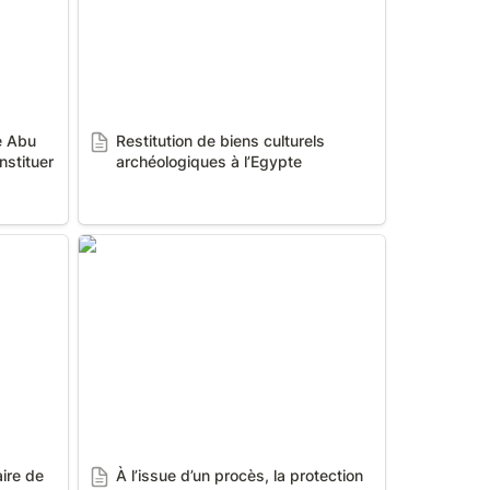
e Abu 
Restitution de biens culturels 
stituer 
archéologiques à l’Egypte
ire de
À l’issue d’un procès, la protection
du patrimoine, dans l’entre droits
ire de 
À l’issue d’un procès, la protection 