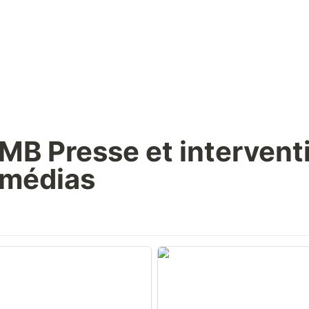
MB Presse et interventi
médias
, morceaux de cercueil…
Trafic d’antiquités au Louvre
 la police a mis au jour un
Dhabi : le Louvre veut se con
afic d’objets d’art égyptien à
partie civile