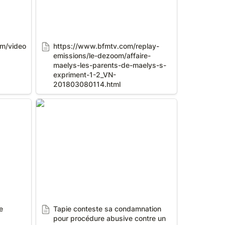
om/video
https://www.bfmtv.com/replay-
emissions/le-dezoom/affaire-
maelys-les-parents-de-maelys-s-
expriment-1-2_VN-
201803080114.html
Tapie conteste sa condamnation
pour procédure abusive contre un
expert
 
Tapie conteste sa condamnation 
pour procédure abusive contre un 