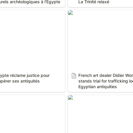
urels archéologiques à l’Egypte
La Trinité relaxé
e réclame justice pour
French art dealer Didier Wo
r ses antiquités
stands trial for trafficking l
Egyptian antiquities
ypte réclame justice pour 
French art dealer Didier Wor
pérer ses antiquités
stands trial for trafficking lo
Egyptian antiquities
CE au tribunal
https://www.dailymotion.co