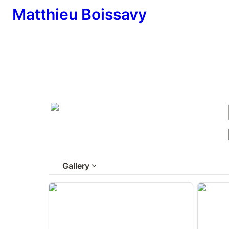
Matthieu Boissavy
Gallery
Paris : piégé par des policiers, un
Papyrus
homme condamné pour avoir tenté
Comment
de vendre des objets d’art volés à
vaste tr
l’Égypte
Paris