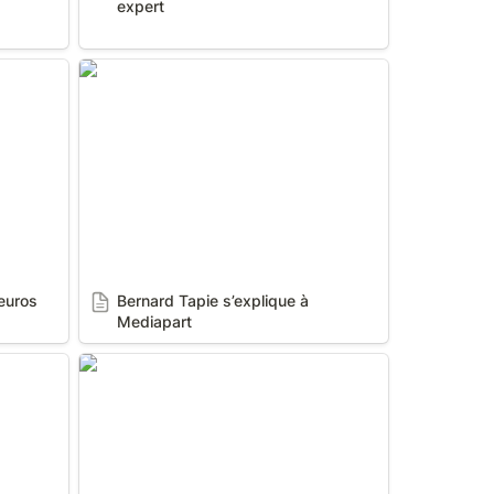
expert
uros au
Bernard Tapie s’explique à
Mediapart
uros 
Bernard Tapie s’explique à 
Mediapart
Ce que
Georges Charpak Le prix Nobel de
physique, passeur de génie