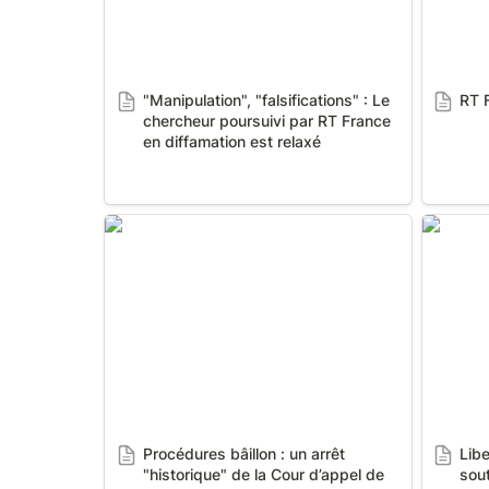
"Manipulation", "falsifications" : Le 
RT 
chercheur poursuivi par RT France 
en diffamation est relaxé
Procédures bâillon : un arrêt
Liberté 
"historique" de la Cour d’appel de
soutient
Paris confirme la relaxe de Laurent
Neyret (avocat)
Procédures bâillon : un arrêt 
Libe
"historique" de la Cour d’appel de 
sout