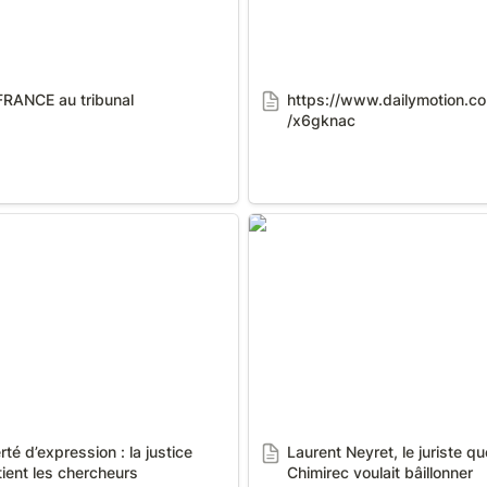
FRANCE au tribunal
https://www.dailymotion.c
/x6gknac
d’expression : la justice
Laurent Neyret, le juriste que
 les chercheurs
Chimirec voulait bâillonner
rté d’expression : la justice 
Laurent Neyret, le juriste que
ient les chercheurs
Chimirec voulait bâillonner