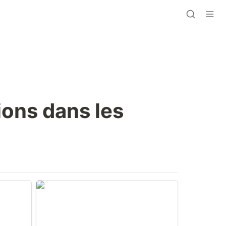
ons dans les 
 Abu
Restitution de biens culturels
stituer
archéologiques à l’Egypte