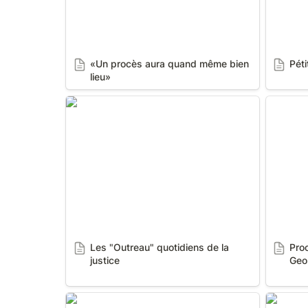
«Un procès aura quand même bien 
Péti
lieu»
Les "Outreau" quotidiens de la
Procès 
justice
George
Les "Outreau" quotidiens de la 
Proc
justice
Geo
Le prix Nobel et le « charlatan »
Devenez