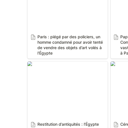
Paris : piégé par des policiers, un 
Pap
homme condamné pour avoir tenté 
Comm
de vendre des objets d’art volés à 
vast
l’Égypte
à Pa
Restitution d’antiquités : l’Égypte
Cérémon
remporte un nouveau bras de fer
culturel
Restitution d’antiquités : l’Égypte 
Céré