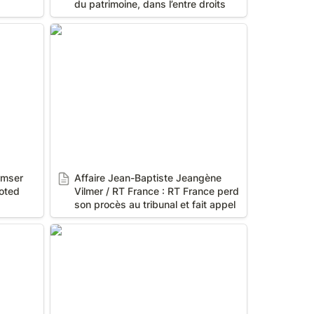
du patrimoine, dans l’entre droits
rmser
Affaire Jean-Baptiste Jeangène
ooted
Vilmer / RT France : RT France perd
son procès au tribunal et fait appel
mser 
Affaire Jean-Baptiste Jeangène 
oted 
Vilmer / RT France : RT France perd 
son procès au tribunal et fait appel
m/video/x6gknac
https://www.bfmtv.com/replay-
emissions/le-dezoom/affaire-
maelys-les-parents-de-maelys-s-
expriment-1-2_VN-
201803080114.html